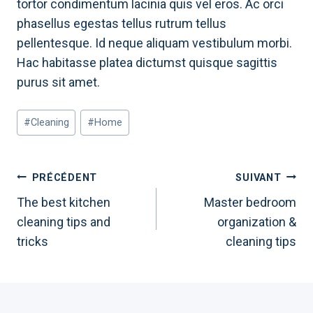
tortor condimentum lacinia quis vel eros. Ac orci
phasellus egestas tellus rutrum tellus
pellentesque. Id neque aliquam vestibulum morbi.
Hac habitasse platea dictumst quisque sagittis
purus sit amet.
Étiquettes
#
Cleaning
#
Home
de
la
publication :
Navigation
PRÉCÉDENT
SUIVANT
The best kitchen
Master bedroom
de
cleaning tips and
organization &
tricks
cleaning tips
l’article