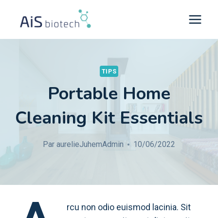
Aller
au
contenu
TIPS
Portable Home
Cleaning Kit Essentials
Par
aurelieJuhemAdmin
10/06/2022
rcu non odio euismod lacinia. Sit